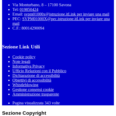
Via Monturbano, 8 – 17100 Savona
Tel:
019850424
Email:
svpm01000x@istruzione.it
Link per inviare una mail
PEC:
SVPM01000X@pec.istruzione.it
Link per inviare una
mail
C.F.: 80014290094
Sezione Link Utili
Cookie policy
Note legali
Informativa Privacy
Ufficio Relazioni con il Pubblico
Dichiarazione di accessibilità
Obiettivi di accessibilità
Whistleblowing
Gestione consensi cookie
Amministrazione trasparente
Pagina visualizzata
343
volte
Sezione Copyright