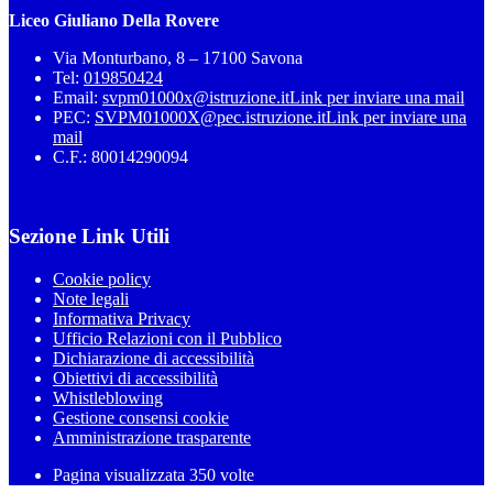
Liceo Giuliano Della Rovere
Via Monturbano, 8 – 17100 Savona
Tel:
019850424
Email:
svpm01000x@istruzione.it
Link per inviare una mail
PEC:
SVPM01000X@pec.istruzione.it
Link per inviare una
mail
C.F.: 80014290094
Sezione Link Utili
Cookie policy
Note legali
Informativa Privacy
Ufficio Relazioni con il Pubblico
Dichiarazione di accessibilità
Obiettivi di accessibilità
Whistleblowing
Gestione consensi cookie
Amministrazione trasparente
Pagina visualizzata
350
volte