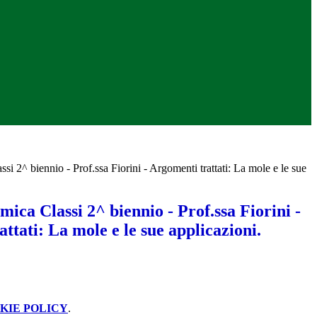
si 2^ biennio - Prof.ssa Fiorini - Argomenti trattati: La mole e le sue
mica Classi 2^ biennio - Prof.ssa Fiorini -
ttati: La mole e le sue applicazioni.
KIE POLICY
.