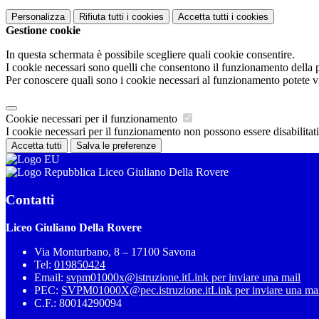
Personalizza
Rifiuta tutti
i cookies
Accetta tutti
i cookies
Gestione cookie
In questa schermata è possibile scegliere quali cookie consentire.
I cookie necessari sono quelli che consentono il funzionamento della pi
Per conoscere quali sono i cookie necessari al funzionamento potete v
Cookie necessari per il funzionamento
I cookie necessari per il funzionamento non possono essere disabilitati.
Accetta tutti
Salva le preferenze
Liceo Giuliano Della Rovere
Contatti
Liceo Giuliano Della Rovere
Via Monturbano, 8 – 17100 Savona
Tel:
019850424
Email:
svpm01000x@istruzione.it
Link per inviare una mail
PEC:
SVPM01000X@pec.istruzione.it
Link per inviare una ma
C.F.: 80014290094