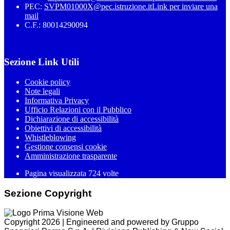
PEC:
SVPM01000X@pec.istruzione.it
Link per inviare una
mail
C.F.: 80014290094
Sezione Link Utili
Cookie policy
Note legali
Informativa Privacy
Ufficio Relazioni con il Pubblico
Dichiarazione di accessibilità
Obiettivi di accessibilità
Whistleblowing
Gestione consensi cookie
Amministrazione trasparente
Pagina visualizzata
724
volte
Sezione Copyright
Copyright 2026 | Engineered and powered by Gruppo