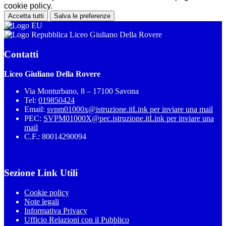
cookie policy.
Accetta tutti
Salva le preferenze
Liceo Giuliano Della Rovere
Contatti
Liceo Giuliano Della Rovere
Via Monturbano, 8 – 17100 Savona
Tel:
019850424
Email:
svpm01000x@istruzione.it
Link per inviare una mail
PEC:
SVPM01000X@pec.istruzione.it
Link per inviare una
mail
C.F.: 80014290094
Sezione Link Utili
Cookie policy
Note legali
Informativa Privacy
Ufficio Relazioni con il Pubblico