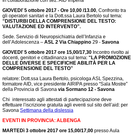
In collaborazione con sez. AID Imperia
GIOVEDI’ 5 ottobre 2017 - Ore 10,00 /13.00
, Confronto tra
gli operatori sanitari e la Dott.ssa Laura Bertolo sul tema:
“DISTURBI DELLA COMPRENSIONE DEL TESTO:
VALUTAZIONE ED INTERVENTO”.
Sede. Servizio di Neuropsichiatria dell’Infanzia e
dell’Adolescenza –
ASL 2 Via Chiappino
29 -
Savona
GIOVEDI’ 5 ottobre 2017 ore 15,00/17,30
Incontro rivolto ai
docenti, genitori e cittadinanza sul tema:
“LA PROMOZIONE
DELLE DIVERSE E SPECIFICHE ABILITÀ PER LA
COMPRENSIONE DEL TESTO”
relatore: Dott.ssa Laura Bertolo, psicologa ASL Spezzina,
formatore AID, vice presidente AIRIPA presso “Sala Mostre”
della Provincia di Savona
via Sormano 12 - Savona
Chi interessato agli attestati di partecipazione deve
effettuare l'iscrizione gratuita agli eventi sul sito dell'aid: per
Savona
Settimana della dislessia
EVENTI IN PROVINCIA: ALBENGA
MARTEDì 3 ottobre 2017 ore 15,00/17,00
presso Aula