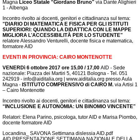
Magna
Liceo Statale “Giordano Bruno”
via Dante Alighieri
1 - Albenga
Incontro rivolto ai docenti, genitori e cittadinanza sul tema:
“DIARIO DI MATEMATICA E FISICA PER GLI ISTITUTI
SUPERIORI: QUANDO LA DIDATTICA CON LE MAPPE
MIGLIORA L’ACCESSIBILITÀ PER LO STUDENTE”
relatore Alessandro Venturelli, docente fisica e matematica,
formatore AID
EVENTI IN PROVINCIA: CAIRO MONTENOTTE
VENERDì 6 ottobre 2017 ore 15,00 / 17,00
AID - Sede
nazionale: Piazza dei Martiri 5, 40121 Bologna - Tel. 051
242919 - info@aiditalia.org | www.aiditalia.org presso Aula
Magna -
ISTITUTO COMPRENSIVO di CAIRO M.
via Artisi 1
– Cairo Montenotte
Incontro rivolto ai docenti, genitori e cittadinanza sul tema:
“INCLUSIONE E AUTONOMIA: UN BINOMIO VINCENTE”
Relatori: Elena Parino, psicologa, tutor AID e Marisa Piombo,
docente formatore AID
Locandina_ SAVONA Settimana dislessia AID.pdf
AID PRESENTAZIONE SETTIMANA NAZIONALE DELLA