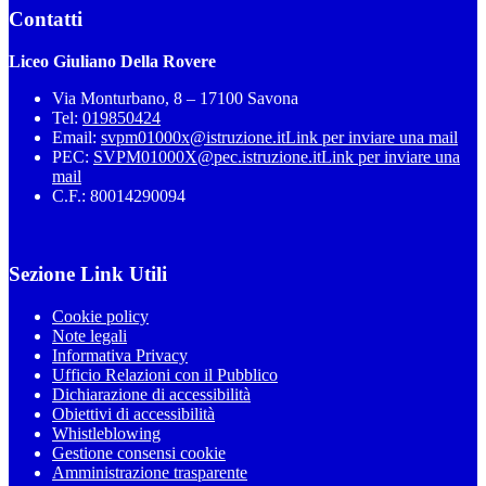
Contatti
Liceo Giuliano Della Rovere
Via Monturbano, 8 – 17100 Savona
Tel:
019850424
Email:
svpm01000x@istruzione.it
Link per inviare una mail
PEC:
SVPM01000X@pec.istruzione.it
Link per inviare una
mail
C.F.: 80014290094
Sezione Link Utili
Cookie policy
Note legali
Informativa Privacy
Ufficio Relazioni con il Pubblico
Dichiarazione di accessibilità
Obiettivi di accessibilità
Whistleblowing
Gestione consensi cookie
Amministrazione trasparente