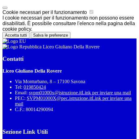
Cookie necessari per il funzionamento
I cookie necessari per il funzionamento non possono essere
disabilitati. È possibile consultare l'elenco nella pagina della
cookie policy.
Accetta tutti
Salva le preferenze
Liceo Giuliano Della Rovere
Contatti
Liceo Giuliano Della Rovere
Via Monturbano, 8 – 17100 Savona
Tel:
019850424
Email:
svpm01000x@istruzione.it
Link per inviare una mail
PEC:
SVPM01000X@pec.istruzione.it
Link per inviare una
mail
C.F.: 80014290094
Sezione Link Utili