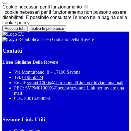
Cookie necessari per il funzionamento
I cookie necessari per il funzionamento non possono essere
disabilitati. È possibile consultare l'elenco nella pagina della
cookie policy.
Accetta tutti
Salva le preferenze
Liceo Giuliano Della Rovere
Contatti
Liceo Giuliano Della Rovere
Via Monturbano, 8 – 17100 Savona
Tel:
019850424
Email:
svpm01000x@istruzione.it
Link per inviare una mail
PEC:
SVPM01000X@pec.istruzione.it
Link per inviare una
mail
C.F.: 80014290094
Sezione Link Utili
Cookie policy