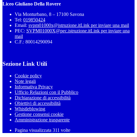
Liceo Giuliano Della Rovere
Via Monturbano, 8 – 17100 Savona
Tel:
019850424
Email:
svpm01000x@istruzione.it
Link per inviare una mail
PEC:
SVPM01000X@pec.istruzione.it
Link per inviare una
mail
C.F.: 80014290094
Sezione Link Utili
Cookie policy
Note legali
Informativa Privacy
Ufficio Relazioni con il Pubblico
Dichiarazione di accessibilità
Obiettivi di accessibilità
Whistleblowing
Gestione consensi cookie
Amministrazione trasparente
Pagina visualizzata
311
volte