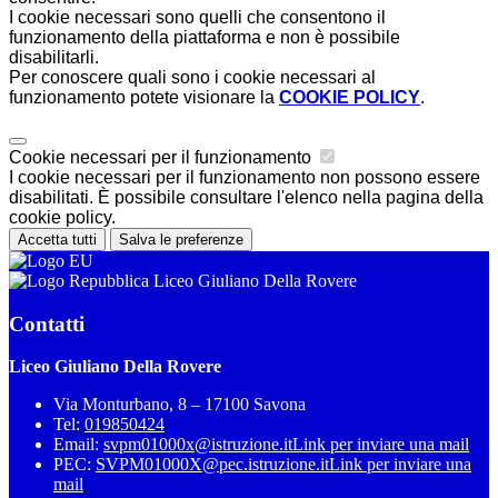
I cookie necessari sono quelli che consentono il
funzionamento della piattaforma e non è possibile
disabilitarli.
Per conoscere quali sono i cookie necessari al
funzionamento potete visionare la
COOKIE POLICY
.
Cookie necessari per il funzionamento
I cookie necessari per il funzionamento non possono essere
disabilitati. È possibile consultare l'elenco nella pagina della
cookie policy.
Accetta tutti
Salva le preferenze
Liceo Giuliano Della Rovere
Contatti
Liceo Giuliano Della Rovere
Via Monturbano, 8 – 17100 Savona
Tel:
019850424
Email:
svpm01000x@istruzione.it
Link per inviare una mail
PEC:
SVPM01000X@pec.istruzione.it
Link per inviare una
mail