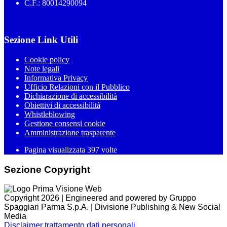
C.F.: 80014290094
Sezione Link Utili
Cookie policy
Note legali
Informativa Privacy
Ufficio Relazioni con il Pubblico
Dichiarazione di accessibilità
Obiettivi di accessibilità
Whistleblowing
Gestione consensi cookie
Amministrazione trasparente
Pagina visualizzata
397
volte
Sezione Copyright
Copyright 2026 | Engineered and powered by Gruppo
Spaggiari Parma S.p.A. | Divisione Publishing & New Social
Media
Disclaimer trattamento dati personali