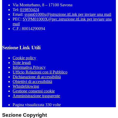
Via Monturbano, 8 – 17100 Savona
Tel:
019850424
Email:
svpm01000x@istruzione.it
Link per inviare una mail
PEC:
SVPM01000X@pec.istruzione.it
Link per inviare una
mail
C.F.: 80014290094
Sezione Link Utili
Cookie policy
Note legali
Informativa Privacy
Ufficio Relazioni con il Pubblico
Dichiarazione di accessibilità
Obiettivi di accessibilità
Whistleblowing
Gestione consensi cookie
Amministrazione trasparente
Pagina visualizzata
330
volte
Sezione Copyright