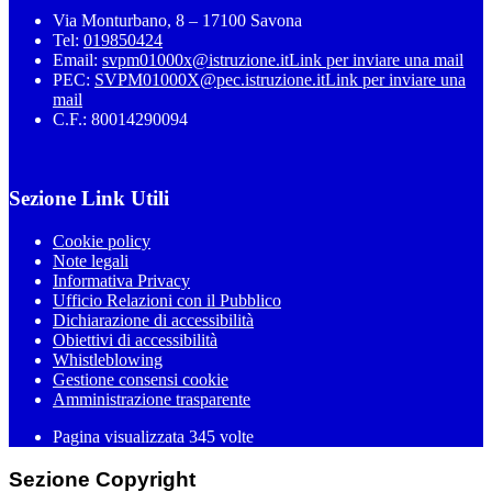
Via Monturbano, 8 – 17100 Savona
Tel:
019850424
Email:
svpm01000x@istruzione.it
Link per inviare una mail
PEC:
SVPM01000X@pec.istruzione.it
Link per inviare una
mail
C.F.: 80014290094
Sezione Link Utili
Cookie policy
Note legali
Informativa Privacy
Ufficio Relazioni con il Pubblico
Dichiarazione di accessibilità
Obiettivi di accessibilità
Whistleblowing
Gestione consensi cookie
Amministrazione trasparente
Pagina visualizzata
345
volte
Sezione Copyright