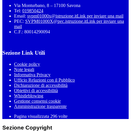
Via Monturbano, 8 – 17100 Savona
Tel:
019850424
Email:
svpm01000x@istruzione.it
Link per inviare una mail
PEC:
SVPM01000X@pec.istruzione.it
Link per inviare una
mail
C.F.: 80014290094
Sezione Link Utili
Cookie policy
Note legali
Informativa Privacy
Ufficio Relazioni con il Pubblico
Dichiarazione di accessibilità
Obiettivi di accessibilità
Whistleblowing
Gestione consensi cookie
Amministrazione trasparente
Pagina visualizzata
296
volte
Sezione Copyright