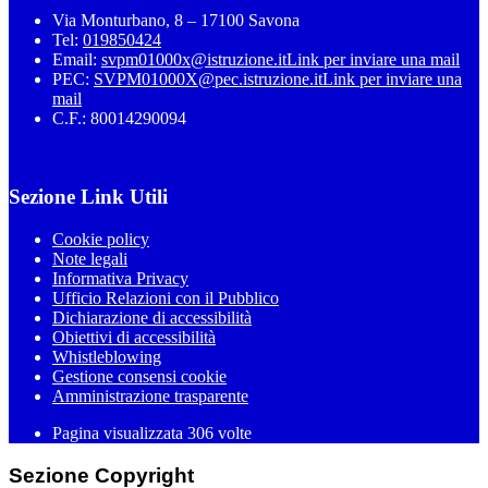
Via Monturbano, 8 – 17100 Savona
Tel:
019850424
Email:
svpm01000x@istruzione.it
Link per inviare una mail
PEC:
SVPM01000X@pec.istruzione.it
Link per inviare una
mail
C.F.: 80014290094
Sezione Link Utili
Cookie policy
Note legali
Informativa Privacy
Ufficio Relazioni con il Pubblico
Dichiarazione di accessibilità
Obiettivi di accessibilità
Whistleblowing
Gestione consensi cookie
Amministrazione trasparente
Pagina visualizzata
306
volte
Sezione Copyright