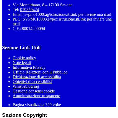
Via Monturbano, 8 – 17100 Savona
Tel:
019850424
Email:
svpm01000x@istruzione.it
Link per inviare una mail
PEC:
SVPM01000X@pec.istruzione.it
Link per inviare una
mail
C.F.: 80014290094
Sezione Link Utili
Cookie policy
Note legali
Informativa Privacy
Ufficio Relazioni con il Pubblico
Dichiarazione di accessibilità
Obiettivi di accessibilità
Whistleblowing
Gestione consensi cookie
Amministrazione trasparente
Pagina visualizzata
320
volte
Sezione Copyright