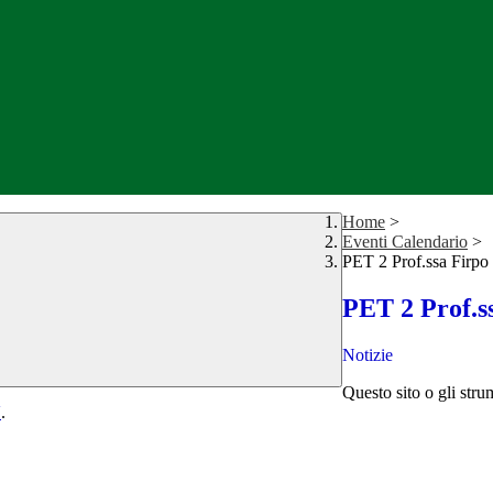
Home
>
Eventi Calendario
>
PET 2 Prof.ssa Firpo
PET 2 Prof.s
Notizie
Questo sito o gli stru
Y
.