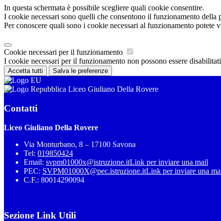
In questa schermata è possibile scegliere quali cookie consentire.
I cookie necessari sono quelli che consentono il funzionamento della pi
Per conoscere quali sono i cookie necessari al funzionamento potete v
Cookie necessari per il funzionamento
I cookie necessari per il funzionamento non possono essere disabilitati.
Accetta tutti
Salva le preferenze
Liceo Giuliano Della Rovere
Contatti
Liceo Giuliano Della Rovere
Via Monturbano, 8 – 17100 Savona
Tel:
019850424
Email:
svpm01000x@istruzione.it
Link per inviare una mail
PEC:
SVPM01000X@pec.istruzione.it
Link per inviare una ma
C.F.: 80014290094
Sezione Link Utili