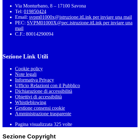
Via Monturbano, 8 – 17100 Savona
Tel:
019850424
Email:
svpm01000x@istruzione.it
Link per inviare una mail
PEC:
SVPM01000X@pec.istruzione.it
Link per inviare una
mail
C.F.: 80014290094
Sezione Link Utili
Cookie policy
Note legali
Informativa Privacy
Ufficio Relazioni con il Pubblico
Dichiarazione di accessibilità
Obiettivi di accessibilità
Whistleblowing
Gestione consensi cookie
Amministrazione trasparente
Pagina visualizzata
325
volte
Sezione Copyright