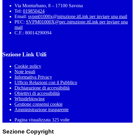
Via Monturbano, 8 – 17100 Savona
Tel:
019850424
Email:
svpm01000x@istruzione.it
Link per inviare una mail
PEC:
SVPM01000X@pec.istruzione.it
Link per inviare una
mail
C.F.: 80014290094
Sezione Link Utili
Cookie policy
Note legali
Informativa Privacy
Ufficio Relazioni con il Pubblico
Dichiarazione di accessibilità
Obiettivi di accessibilità
Whistleblowing
Gestione consensi cookie
Amministrazione trasparente
Pagina visualizzata
325
volte
Sezione Copyright