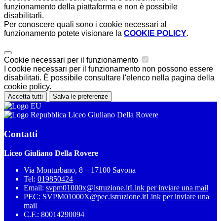
funzionamento della piattaforma e non è possibile
disabilitarli.
Per conoscere quali sono i cookie necessari al
funzionamento potete visionare la
COOKIE POLICY
.
Cookie necessari per il funzionamento
I cookie necessari per il funzionamento non possono essere
disabilitati. È possibile consultare l'elenco nella pagina della
cookie policy.
Accetta tutti
Salva le preferenze
Liceo Giuliano Della Rovere
Contatti
Liceo Giuliano Della Rovere
Via Monturbano, 8 – 17100 Savona
Tel:
019850424
Email:
svpm01000x@istruzione.it
Link per inviare una mail
PEC:
SVPM01000X@pec.istruzione.it
Link per inviare una
mail
C.F.: 80014290094