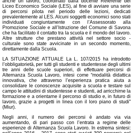
anche un lavoro, coordinato dalla docente Referente del
Liceo Economico Sociale (LES), al fine di avviare una serie
di percorsi pilota nel periodo delle lezioni, dedicati
prevalentemente al LES. Alcuni soggetti economici sono stati
individuati congiuntamente con l’Assessorato alla
Promozione Sociale e all’Istruzione del Comune di Savona
che ha facilitato il contatto tra la scuola e il mondo del lavoro.
Altre strutture che prestano attività nel settore socio -
culturale sono state avvicinate in un secondo momento,
direttamente dalla Scuola.
LA SITUAZIONE ATTUALE La L. 107/2015 ha introdotto
l’obbligatorietà, per tutti gli studenti e studentesse degli ultimi
tre anni delle scuole superiori, di effettuare percorsi di
Alternanza Scuola Lavoro, intesi come “modalità didattica
innovativa, che attraverso l’esperienza pratica aiuta a
consolidare le conoscenze acquisite a scuola e testare sul
campo le attitudini di studentesse e studenti, ad arricchirne la
formazione e a orientarne il percorso di studio e, in futuro di
lavoro, grazie a progetti in linea con il loro piano di studi”
(Miur).
Negli anni, il numero dei percorsi è andato via via
aumentando, di pari passo con l’entrata a regime delle
esperienze di Alternanza Scuola Lavoro. In estrema sintesi: