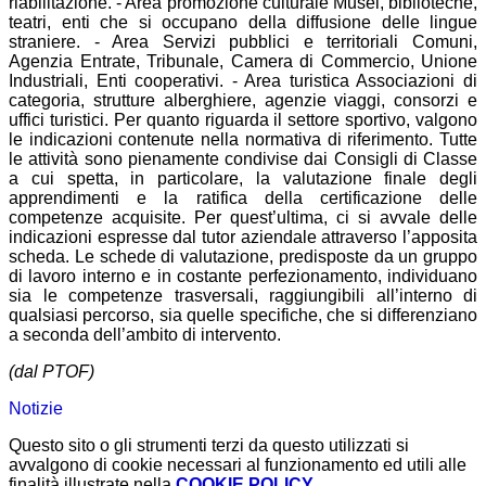
riabilitazione. - Area promozione culturale Musei, biblioteche,
teatri, enti che si occupano della diffusione delle lingue
straniere. - Area Servizi pubblici e territoriali Comuni,
Agenzia Entrate, Tribunale, Camera di Commercio, Unione
Industriali, Enti cooperativi. - Area turistica Associazioni di
categoria, strutture alberghiere, agenzie viaggi, consorzi e
uffici turistici. Per quanto riguarda il settore sportivo, valgono
le indicazioni contenute nella normativa di riferimento. Tutte
le attività sono pienamente condivise dai Consigli di Classe
a cui spetta, in particolare, la valutazione finale degli
apprendimenti e la ratifica della certificazione delle
competenze acquisite. Per quest’ultima, ci si avvale delle
indicazioni espresse dal tutor aziendale attraverso l’apposita
scheda. Le schede di valutazione, predisposte da un gruppo
di lavoro interno e in costante perfezionamento, individuano
sia le competenze trasversali, raggiungibili all’interno di
qualsiasi percorso, sia quelle specifiche, che si differenziano
a seconda dell’ambito di intervento.
(dal PTOF)
Notizie
Questo sito o gli strumenti terzi da questo utilizzati si
avvalgono di cookie necessari al funzionamento ed utili alle
finalità illustrate nella
COOKIE POLICY
.