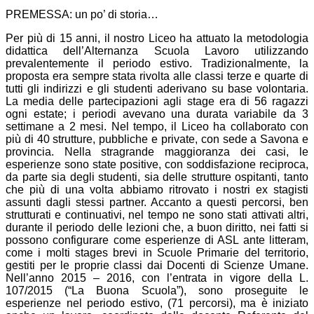
PREMESSA: un po’ di storia…
Per più di 15 anni, il nostro Liceo ha attuato la metodologia
didattica dell’Alternanza Scuola Lavoro utilizzando
prevalentemente il periodo estivo. Tradizionalmente, la
proposta era sempre stata rivolta alle classi terze e quarte di
tutti gli indirizzi e gli studenti aderivano su base volontaria.
La media delle partecipazioni agli stage era di 56 ragazzi
ogni estate; i periodi avevano una durata variabile da 3
settimane a 2 mesi. Nel tempo, il Liceo ha collaborato con
più di 40 strutture, pubbliche e private, con sede a Savona e
provincia. Nella stragrande maggioranza dei casi, le
esperienze sono state positive, con soddisfazione reciproca,
da parte sia degli studenti, sia delle strutture ospitanti, tanto
che più di una volta abbiamo ritrovato i nostri ex stagisti
assunti dagli stessi partner. Accanto a questi percorsi, ben
strutturati e continuativi, nel tempo ne sono stati attivati altri,
durante il periodo delle lezioni che, a buon diritto, nei fatti si
possono configurare come esperienze di ASL ante litteram,
come i molti stages brevi in Scuole Primarie del territorio,
gestiti per le proprie classi dai Docenti di Scienze Umane.
Nell’anno 2015 – 2016, con l’entrata in vigore della L.
107/2015 (“La Buona Scuola”), sono proseguite le
esperienze nel periodo estivo, (71 percorsi), ma è iniziato