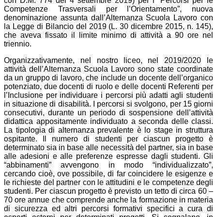
con D.M. 774 del 4 settembre 2019) per i “Percorsi per le
Competenze Trasversali per l’Orientamento”, nuova
denominazione assunta dall’Alternanza Scuola Lavoro con
la Legge di Bilancio del 2019 (L. 30 dicembre 2015, n. 145),
che aveva fissato il limite minimo di attività a 90 ore nel
triennio.
Organizzativamente, nel nostro liceo, nel 2019/2020 le
attività dell’Alternanza Scuola Lavoro sono state coordinate
da un gruppo di lavoro, che include un docente dell’organico
potenziato, due docenti di ruolo e delle docenti Referenti per
l’Inclusione per individuare i percorsi più adatti agli studenti
in situazione di disabilità. I percorsi si svolgono, per 15 giorni
consecutivi, durante un periodo di sospensione dell’attività
didattica appositamente individuato a seconda delle classi.
La tipologia di alternanza prevalente è lo stage in struttura
ospitante. Il numero di studenti per ciascun progetto è
determinato sia in base alle necessità del partner, sia in base
alle adesioni e alle preferenze espresse dagli studenti. Gli
“abbinamenti” avvengono in modo “individualizzato”,
cercando cioè, ove possibile, di far coincidere le esigenze e
le richieste del partner con le attitudini e le competenze degli
studenti. Per ciascun progetto è previsto un tetto di circa 60 –
70 ore annue che comprende anche la formazione in materia
di sicurezza ed altri percorsi formativi specifici a cura di