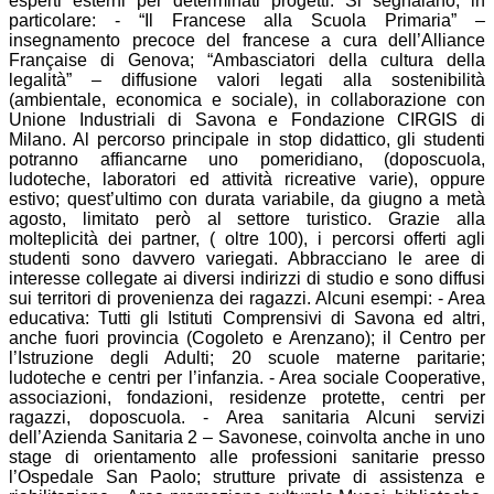
esperti esterni per determinati progetti. Si segnalano, in
particolare: - “Il Francese alla Scuola Primaria” –
insegnamento precoce del francese a cura dell’Alliance
Française di Genova; “Ambasciatori della cultura della
legalità” – diffusione valori legati alla sostenibilità
(ambientale, economica e sociale), in collaborazione con
Unione Industriali di Savona e Fondazione CIRGIS di
Milano. Al percorso principale in stop didattico, gli studenti
potranno affiancarne uno pomeridiano, (doposcuola,
ludoteche, laboratori ed attività ricreative varie), oppure
estivo; quest’ultimo con durata variabile, da giugno a metà
agosto, limitato però al settore turistico. Grazie alla
molteplicità dei partner, ( oltre 100), i percorsi offerti agli
studenti sono davvero variegati. Abbracciano le aree di
interesse collegate ai diversi indirizzi di studio e sono diffusi
sui territori di provenienza dei ragazzi. Alcuni esempi: - Area
educativa: Tutti gli Istituti Comprensivi di Savona ed altri,
anche fuori provincia (Cogoleto e Arenzano); il Centro per
l’Istruzione degli Adulti; 20 scuole materne paritarie;
ludoteche e centri per l’infanzia. - Area sociale Cooperative,
associazioni, fondazioni, residenze protette, centri per
ragazzi, doposcuola. - Area sanitaria Alcuni servizi
dell’Azienda Sanitaria 2 – Savonese, coinvolta anche in uno
stage di orientamento alle professioni sanitarie presso
l’Ospedale San Paolo; strutture private di assistenza e