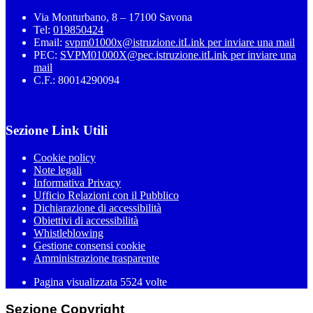
Via Monturbano, 8 – 17100 Savona
Tel:
019850424
Email:
svpm01000x@istruzione.it
Link per inviare una mail
PEC:
SVPM01000X@pec.istruzione.it
Link per inviare una
mail
C.F.: 80014290094
Sezione Link Utili
Cookie policy
Note legali
Informativa Privacy
Ufficio Relazioni con il Pubblico
Dichiarazione di accessibilità
Obiettivi di accessibilità
Whistleblowing
Gestione consensi cookie
Amministrazione trasparente
Pagina visualizzata
5524
volte
Sezione Copyright