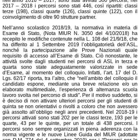
nell’anno 2016 – 2017, sono stati avviati 300 percorsi; nel
2017 – 2018 i percorsi sono stati 446, così ripartiti: classi
terze (198), classi quarte (126), classi quinte (122), con il
coinvolgimento di oltre 90 strutture partner.
Nell’anno scolastico 2018/19, la normativa in materia di
Esame di Stato, (Nota MIUR N. 3050 del 4/10/2018) ha
recepito le modifiche contenute nella L. 108 del 21/9/18, che
ha differito al 1 Settembre 2019 l’obbligatorietà dell’ASL,
nonché la partecipazione alle Prove Nazionali quale
requisito di accesso all’Esame di Stato. Ciò nonostante, le
attività svolte dagli studenti nei percorsi di ASL in terza e
quarta sono state adeguatamente valorizzate in sede
d’Esame, al momento del colloquio. Infatti, l’art. 17 del D.
Lgs. 62/17 riporta, tra l’altro, che “nell'ambito del colloquio il
candidato espone, mediante una breve relazione e/o un
elaborato multimediale, l'esperienza di alternanza scuola
lavoro svolta nel percorso di studi”. Per il motivo suddetto, si
è deciso di non attivare ulteriori percorsi per gli studenti di
quinta se non orientativi o rivolti a coloro che non avessero
già assolto all’obbligo negli anni precedenti. Nel 2018-19 i
percorsi attivati sono stati 202 per le classi terze, 193 per le
quarte, 43 per le quinte, per un totale di 438 percorsi. I
percorsi sono sempre organizzati in piena aderenza con la
norma vigente e le nuove Linee Guida del MIUR (adottate