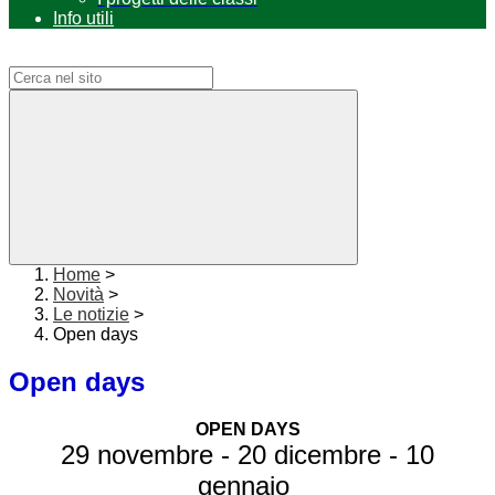
Info utili
Campo di ricerca per le pagine del sito
Home
>
Novità
>
Le notizie
>
Open days
Open days
OPEN DAYS
29 novembre - 20 dicembre - 10
gennaio