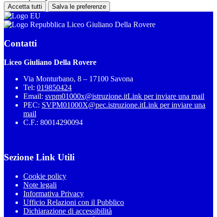
Accetta tutti
Salva le preferenze
Liceo Giuliano Della Rovere
Contatti
Liceo Giuliano Della Rovere
Via Monturbano, 8 – 17100 Savona
Tel:
019850424
Email:
svpm01000x@istruzione.it
Link per inviare una mail
PEC:
SVPM01000X@pec.istruzione.it
Link per inviare una
mail
C.F.: 80014290094
Sezione Link Utili
Cookie policy
Note legali
Informativa Privacy
Ufficio Relazioni con il Pubblico
Dichiarazione di accessibilità