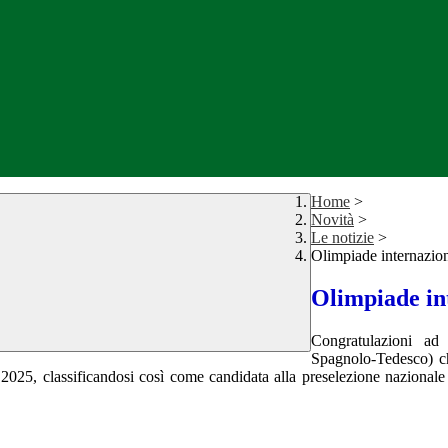
Home
>
Novità
>
Le notizie
>
Olimpiade internazion
Olimpiade in
Congratulazioni ad
A
Spagnolo-Tedesco) ch
anno 2025, classificandosi così come candidata alla preselezione nazion