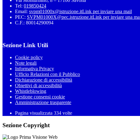
Via Monturbano, 8 – 17100 Savona
Tel:
019850424
Email:
svpm01000x@istruzione.it
Link per inviare una mail
PEC:
SVPM01000X@pec.istruzione.it
Link per inviare una ma
C.F.: 80014290094
Sezione Link Utili
Cookie policy
Note legali
Informativa Privacy
Ufficio Relazioni con il Pubblico
Dichiarazione di accessibilità
Obiettivi di accessibilità
Whistleblowing
Gestione consensi cookie
Amministrazione trasparente
Pagina visualizzata
334
volte
Sezione Copyright