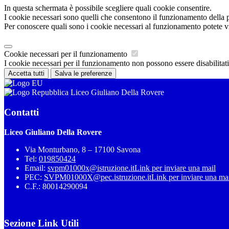
In questa schermata è possibile scegliere quali cookie consentire.
I cookie necessari sono quelli che consentono il funzionamento della pi
Per conoscere quali sono i cookie necessari al funzionamento potete v
Cookie necessari per il funzionamento
I cookie necessari per il funzionamento non possono essere disabilitati.
Accetta tutti
Salva le preferenze
Liceo Giuliano Della Rovere
Contatti
Liceo Giuliano Della Rovere
Via Monturbano, 8 – 17100 Savona
Tel:
019850424
Email:
svpm01000x@istruzione.it
Link per inviare una mail
PEC:
SVPM01000X@pec.istruzione.it
Link per inviare una ma
C.F.: 80014290094
Sezione Link Utili