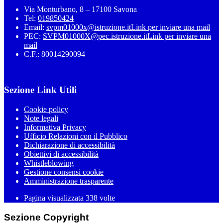
Via Monturbano, 8 – 17100 Savona
Tel:
019850424
Email:
svpm01000x@istruzione.it
Link per inviare una mail
PEC:
SVPM01000X@pec.istruzione.it
Link per inviare una
mail
C.F.: 80014290094
Sezione Link Utili
Cookie policy
Note legali
Informativa Privacy
Ufficio Relazioni con il Pubblico
Dichiarazione di accessibilità
Obiettivi di accessibilità
Whistleblowing
Gestione consensi cookie
Amministrazione trasparente
Pagina visualizzata
338
volte
Sezione Copyright