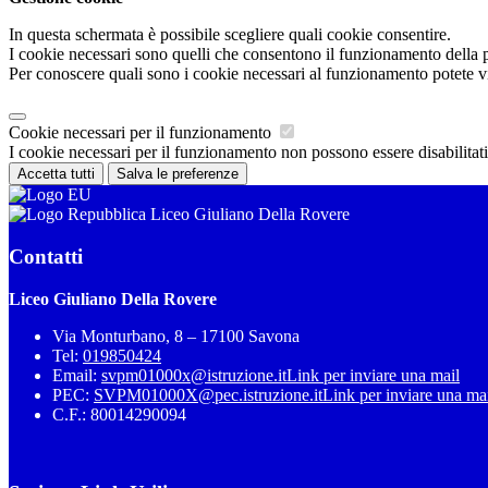
In questa schermata è possibile scegliere quali cookie consentire.
I cookie necessari sono quelli che consentono il funzionamento della pi
Per conoscere quali sono i cookie necessari al funzionamento potete v
Cookie necessari per il funzionamento
I cookie necessari per il funzionamento non possono essere disabilitati.
Accetta tutti
Salva le preferenze
Liceo Giuliano Della Rovere
Contatti
Liceo Giuliano Della Rovere
Via Monturbano, 8 – 17100 Savona
Tel:
019850424
Email:
svpm01000x@istruzione.it
Link per inviare una mail
PEC:
SVPM01000X@pec.istruzione.it
Link per inviare una ma
C.F.: 80014290094