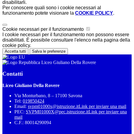
disabilitarli.
Per conoscere quali sono i cookie necessari al
funzionamento potete visionare la
COOKIE POLICY
.
Cookie necessari per il funzionamento
I cookie necessari per il funzionamento non possono essere
disabilitati. È possibile consultare l'elenco nella pagina della
cookie policy.
Accetta tutti
Salva le preferenze
Liceo Giuliano Della Rovere
Contatti
Liceo Giuliano Della Rovere
Via Monturbano, 8 – 17100 Savona
Tel:
019850424
Email:
svpm01000x@istruzione.it
Link per inviare una mail
PEC:
SVPM01000X@pec.istruzione.it
Link per inviare una
mail
C.F.: 80014290094