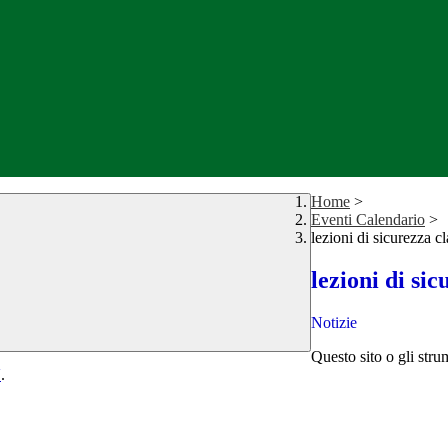
Home
>
Eventi Calendario
>
lezioni di sicurezza c
lezioni di si
Notizie
Questo sito o gli stru
Y
.