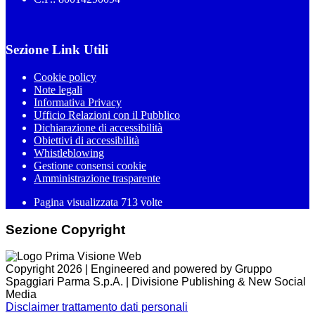
Sezione Link Utili
Cookie policy
Note legali
Informativa Privacy
Ufficio Relazioni con il Pubblico
Dichiarazione di accessibilità
Obiettivi di accessibilità
Whistleblowing
Gestione consensi cookie
Amministrazione trasparente
Pagina visualizzata
713
volte
Sezione Copyright
Copyright 2026 | Engineered and powered by Gruppo
Spaggiari Parma S.p.A. | Divisione Publishing & New Social
Media
Disclaimer trattamento dati personali