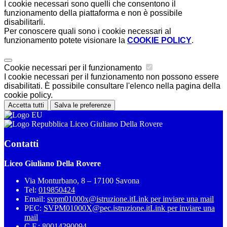
I cookie necessari sono quelli che consentono il
funzionamento della piattaforma e non è possibile
disabilitarli.
Per conoscere quali sono i cookie necessari al
funzionamento potete visionare la
COOKIE POLICY
.
Cookie necessari per il funzionamento
I cookie necessari per il funzionamento non possono essere
disabilitati. È possibile consultare l'elenco nella pagina della
cookie policy.
Accetta tutti
Salva le preferenze
Liceo Giuliano Della Rovere
Contatti
Liceo Giuliano Della Rovere
Via Monturbano, 8 – 17100 Savona
Tel:
019850424
Email:
svpm01000x@istruzione.it
Link per inviare una mail
PEC:
SVPM01000X@pec.istruzione.it
Link per inviare una
mail
C.F.: 80014290094