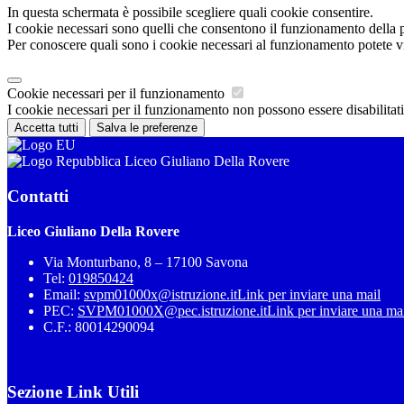
In questa schermata è possibile scegliere quali cookie consentire.
I cookie necessari sono quelli che consentono il funzionamento della pi
Per conoscere quali sono i cookie necessari al funzionamento potete v
Cookie necessari per il funzionamento
I cookie necessari per il funzionamento non possono essere disabilitati.
Accetta tutti
Salva le preferenze
Liceo Giuliano Della Rovere
Contatti
Liceo Giuliano Della Rovere
Via Monturbano, 8 – 17100 Savona
Tel:
019850424
Email:
svpm01000x@istruzione.it
Link per inviare una mail
PEC:
SVPM01000X@pec.istruzione.it
Link per inviare una ma
C.F.: 80014290094
Sezione Link Utili