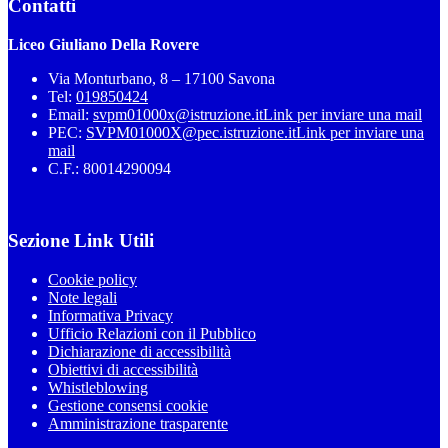
Contatti
Liceo Giuliano Della Rovere
Via Monturbano, 8 – 17100 Savona
Tel:
019850424
Email:
svpm01000x@istruzione.it
Link per inviare una mail
PEC:
SVPM01000X@pec.istruzione.it
Link per inviare una
mail
C.F.: 80014290094
Sezione Link Utili
Cookie policy
Note legali
Informativa Privacy
Ufficio Relazioni con il Pubblico
Dichiarazione di accessibilità
Obiettivi di accessibilità
Whistleblowing
Gestione consensi cookie
Amministrazione trasparente