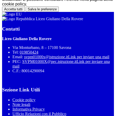
cookie policy.
Accetta tutti
Salva le preferenze
Liceo Giuliano Della Rovere
Contatti
Liceo Giuliano Della Rovere
Via Monturbano, 8 – 17100 Savona
Tel:
019850424
Email:
svpm01000x@istruzione.it
Link per inviare una mail
PEC:
SVPM01000X@pec.istruzione.it
Link per inviare una
mail
C.F.: 80014290094
Sezione Link Utili
Cookie policy
Note legali
Informativa Privacy
Ufficio Relazioni con il Pubblico