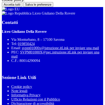
Accetta tutti
Salva le preferenze
Liceo Giuliano Della Rovere
Contatti
Liceo Giuliano Della Rovere
Via Monturbano, 8 – 17100 Savona
Tel:
019850424
Email:
svpm01000x@istruzione.it
Link per inviare una mail
PEC:
SVPM01000X@pec.istruzione.it
Link per inviare una
mail
C.F.: 80014290094
Sezione Link Utili
Cookie policy
Note legali
Informativa Privacy
Ufficio Relazioni con il Pubblico
Dichiarazione di accessibilità