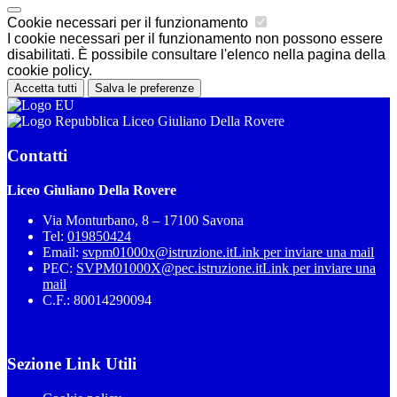
Cookie necessari per il funzionamento
I cookie necessari per il funzionamento non possono essere
disabilitati. È possibile consultare l'elenco nella pagina della
cookie policy.
Accetta tutti
Salva le preferenze
Liceo Giuliano Della Rovere
Contatti
Liceo Giuliano Della Rovere
Via Monturbano, 8 – 17100 Savona
Tel:
019850424
Email:
svpm01000x@istruzione.it
Link per inviare una mail
PEC:
SVPM01000X@pec.istruzione.it
Link per inviare una
mail
C.F.: 80014290094
Sezione Link Utili