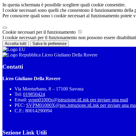
In questa schermata è possibile scegliere quali cookie consentire.
I cookie necessari sono quelli che consentono il funzionamento della pi
Per conoscere quali sono i cookie necessari al funzionamento potete v
Cookie necessari per il funzionamento
I cookie necessari per il funzionamento non possono essere disabilitati.
Accetta tutti
Salva le preferenze
Liceo Giuliano Della Rovere
Contatti
Liceo Giuliano Della Rovere
Via Monturbano, 8 – 17100 Savona
Tel:
019850424
Email:
svpm01000x@istruzione.it
Link per inviare una mail
PEC:
SVPM01000X@pec.istruzione.it
Link per inviare una ma
C.F.: 80014290094
Sezione Link Utili