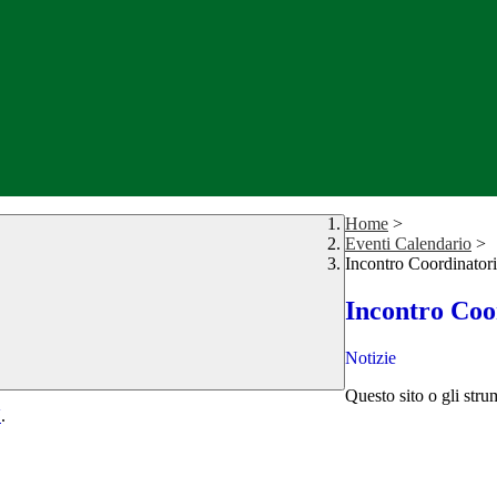
Home
>
Eventi Calendario
>
Incontro Coordinatori
Incontro Coo
Notizie
Questo sito o gli stru
Y
.