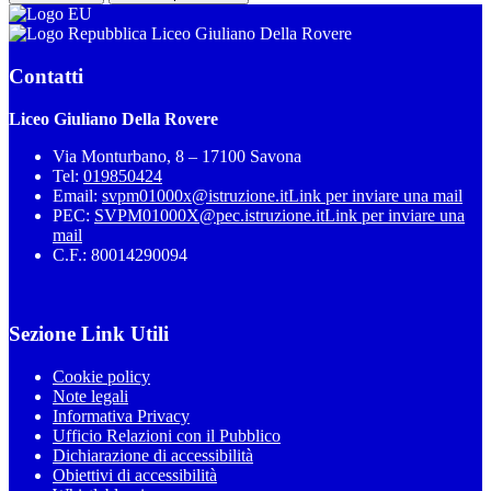
Liceo Giuliano Della Rovere
Contatti
Liceo Giuliano Della Rovere
Via Monturbano, 8 – 17100 Savona
Tel:
019850424
Email:
svpm01000x@istruzione.it
Link per inviare una mail
PEC:
SVPM01000X@pec.istruzione.it
Link per inviare una
mail
C.F.: 80014290094
Sezione Link Utili
Cookie policy
Note legali
Informativa Privacy
Ufficio Relazioni con il Pubblico
Dichiarazione di accessibilità
Obiettivi di accessibilità