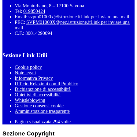
Via Monturbano, 8 – 17100 Savona
Tel:
019850424
Email:
svpm01000x@istruzione.it
Link per inviare una mail
PEC:
SVPM01000X@pec.istruzione.it
Link per inviare una
mail
C.F.: 80014290094
Sezione Link Utili
Cookie policy
Note legali
Informativa Privacy
Ufficio Relazioni con il Pubblico
Dichiarazione di accessibilità
Obiettivi di accessibilità
Whistleblowing
Gestione consensi cookie
Amministrazione trasparente
Pagina visualizzata
294
volte
Sezione Copyright