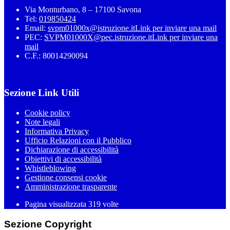
Via Monturbano, 8 – 17100 Savona
Tel:
019850424
Email:
svpm01000x@istruzione.it
Link per inviare una mail
PEC:
SVPM01000X@pec.istruzione.it
Link per inviare una
mail
C.F.: 80014290094
Sezione Link Utili
Cookie policy
Note legali
Informativa Privacy
Ufficio Relazioni con il Pubblico
Dichiarazione di accessibilità
Obiettivi di accessibilità
Whistleblowing
Gestione consensi cookie
Amministrazione trasparente
Pagina visualizzata
319
volte
Sezione Copyright