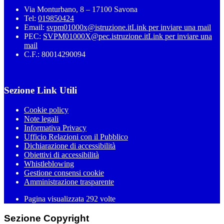
Via Monturbano, 8 – 17100 Savona
Tel:
019850424
Email:
svpm01000x@istruzione.it
Link per inviare una mail
PEC:
SVPM01000X@pec.istruzione.it
Link per inviare una
mail
C.F.: 80014290094
Sezione Link Utili
Cookie policy
Note legali
Informativa Privacy
Ufficio Relazioni con il Pubblico
Dichiarazione di accessibilità
Obiettivi di accessibilità
Whistleblowing
Gestione consensi cookie
Amministrazione trasparente
Pagina visualizzata
292
volte
Sezione Copyright