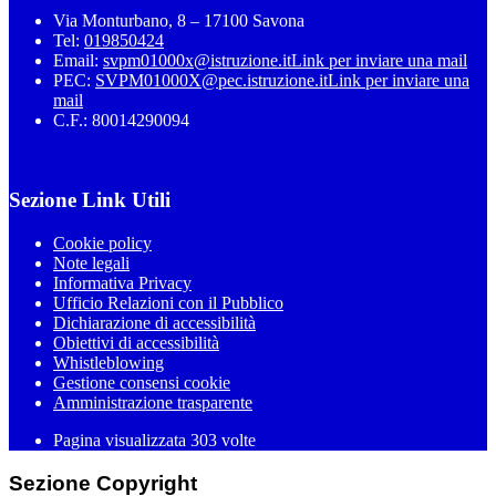
Via Monturbano, 8 – 17100 Savona
Tel:
019850424
Email:
svpm01000x@istruzione.it
Link per inviare una mail
PEC:
SVPM01000X@pec.istruzione.it
Link per inviare una
mail
C.F.: 80014290094
Sezione Link Utili
Cookie policy
Note legali
Informativa Privacy
Ufficio Relazioni con il Pubblico
Dichiarazione di accessibilità
Obiettivi di accessibilità
Whistleblowing
Gestione consensi cookie
Amministrazione trasparente
Pagina visualizzata
303
volte
Sezione Copyright