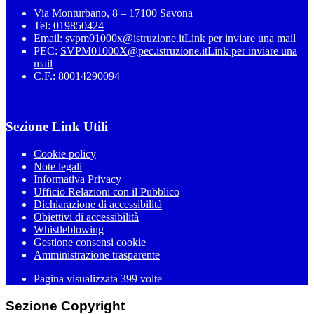
Via Monturbano, 8 – 17100 Savona
Tel:
019850424
Email:
svpm01000x@istruzione.it
Link per inviare una mail
PEC:
SVPM01000X@pec.istruzione.it
Link per inviare una
mail
C.F.: 80014290094
Sezione Link Utili
Cookie policy
Note legali
Informativa Privacy
Ufficio Relazioni con il Pubblico
Dichiarazione di accessibilità
Obiettivi di accessibilità
Whistleblowing
Gestione consensi cookie
Amministrazione trasparente
Pagina visualizzata
399
volte
Sezione Copyright