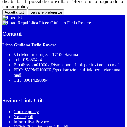
disabilitati. È possibile consultare l'elenco nella pagina della
cookie policy.
Accetta tutti
Salva le preferenze
Liceo Giuliano Della Rovere
Contatti
Liceo Giuliano Della Rovere
Via Monturbano, 8 – 17100 Savona
Tel:
019850424
Email:
svpm01000x@istruzione.it
Link per inviare una mail
PEC:
SVPM01000X@pec.istruzione.it
Link per inviare una
mail
C.F.: 80014290094
Sezione Link Utili
Cookie policy
Note legali
Informativa Privacy
Ufficio Relazioni con il Pubblico