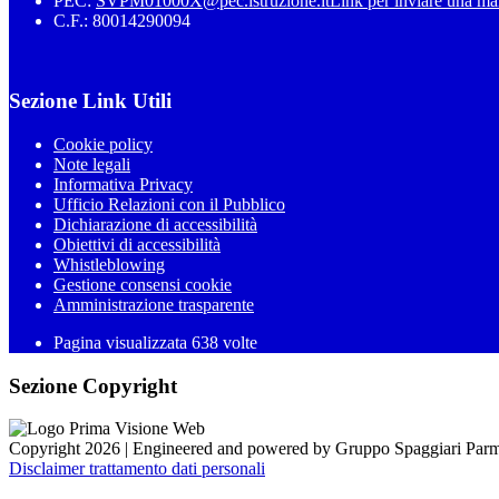
PEC:
SVPM01000X@pec.istruzione.it
Link per inviare una ma
C.F.: 80014290094
Sezione Link Utili
Cookie policy
Note legali
Informativa Privacy
Ufficio Relazioni con il Pubblico
Dichiarazione di accessibilità
Obiettivi di accessibilità
Whistleblowing
Gestione consensi cookie
Amministrazione trasparente
Pagina visualizzata
638
volte
Sezione Copyright
Copyright 2026 | Engineered and powered by Gruppo Spaggiari Parm
Disclaimer trattamento dati personali