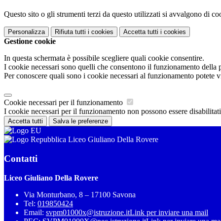
Questo sito o gli strumenti terzi da questo utilizzati si avvalgono di coo
Personalizza
Rifiuta tutti
i cookies
Accetta tutti
i cookies
Gestione cookie
In questa schermata è possibile scegliere quali cookie consentire.
I cookie necessari sono quelli che consentono il funzionamento della pi
Per conoscere quali sono i cookie necessari al funzionamento potete v
Cookie necessari per il funzionamento
I cookie necessari per il funzionamento non possono essere disabilitati.
Accetta tutti
Salva le preferenze
Liceo Giuliano Della Rovere
Contatti
Liceo Giuliano Della Rovere
Via Monturbano, 8 – 17100 Savona
Tel:
019850424
Email:
svpm01000x@istruzione.it
Link per inviare una mail