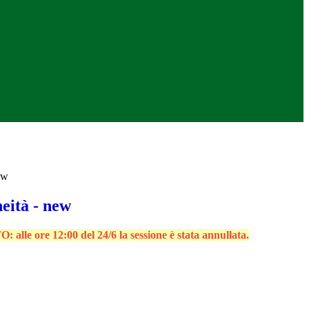
ew
eità - new
e ore 12:00 del 24/6 la sessione è stata annullata.