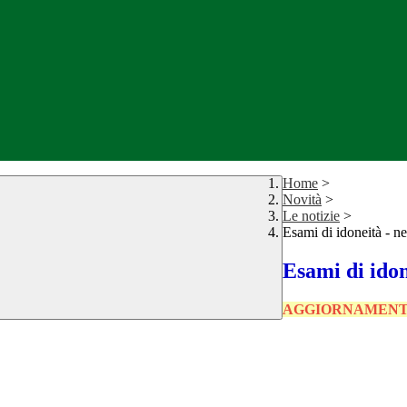
Home
>
Novità
>
Le notizie
>
Esami di idoneità - n
Esami di idon
AGGIORNAMENTO: all