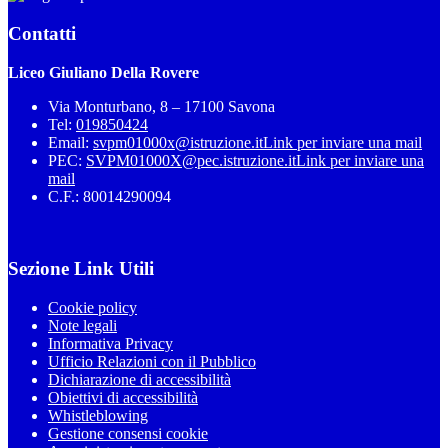
Contatti
Liceo Giuliano Della Rovere
Via Monturbano, 8 – 17100 Savona
Tel:
019850424
Email:
svpm01000x@istruzione.it
Link per inviare una mail
PEC:
SVPM01000X@pec.istruzione.it
Link per inviare una
mail
C.F.: 80014290094
Sezione Link Utili
Cookie policy
Note legali
Informativa Privacy
Ufficio Relazioni con il Pubblico
Dichiarazione di accessibilità
Obiettivi di accessibilità
Whistleblowing
Gestione consensi cookie