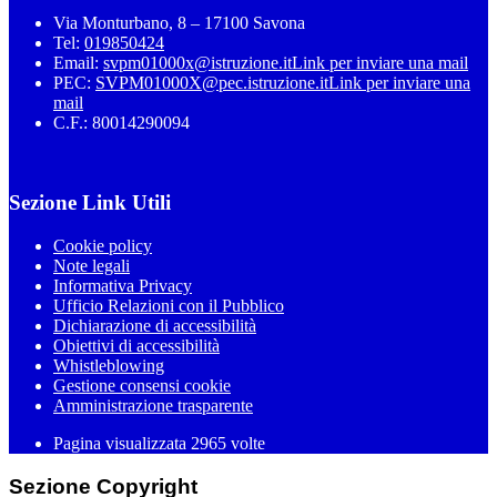
Via Monturbano, 8 – 17100 Savona
Tel:
019850424
Email:
svpm01000x@istruzione.it
Link per inviare una mail
PEC:
SVPM01000X@pec.istruzione.it
Link per inviare una
mail
C.F.: 80014290094
Sezione Link Utili
Cookie policy
Note legali
Informativa Privacy
Ufficio Relazioni con il Pubblico
Dichiarazione di accessibilità
Obiettivi di accessibilità
Whistleblowing
Gestione consensi cookie
Amministrazione trasparente
Pagina visualizzata
2965
volte
Sezione Copyright