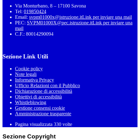
Via Monturbano, 8 – 17100 Savona
Tel:
019850424
Email:
svpm01000x@istruzione.it
Link per inviare una mail
PEC:
SVPM01000X@pec.istruzione.it
Link per inviare una
mail
C.F.: 80014290094
Sezione Link Utili
Cookie policy
Note legali
Informativa Privacy
Ufficio Relazioni con il Pubblico
Dichiarazione di accessibilità
Obiettivi di accessibilità
Whistleblowing
Gestione consensi cookie
Amministrazione trasparente
Pagina visualizzata
330
volte
Sezione Copyright