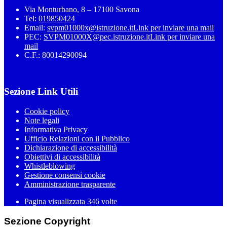
Via Monturbano, 8 – 17100 Savona
Tel:
019850424
Email:
svpm01000x@istruzione.it
Link per inviare una mail
PEC:
SVPM01000X@pec.istruzione.it
Link per inviare una
mail
C.F.: 80014290094
Sezione Link Utili
Cookie policy
Note legali
Informativa Privacy
Ufficio Relazioni con il Pubblico
Dichiarazione di accessibilità
Obiettivi di accessibilità
Whistleblowing
Gestione consensi cookie
Amministrazione trasparente
Pagina visualizzata
346
volte
Sezione Copyright