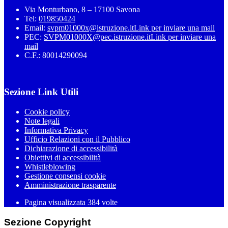
Via Monturbano, 8 – 17100 Savona
Tel:
019850424
Email:
svpm01000x@istruzione.it
Link per inviare una mail
PEC:
SVPM01000X@pec.istruzione.it
Link per inviare una
mail
C.F.: 80014290094
Sezione Link Utili
Cookie policy
Note legali
Informativa Privacy
Ufficio Relazioni con il Pubblico
Dichiarazione di accessibilità
Obiettivi di accessibilità
Whistleblowing
Gestione consensi cookie
Amministrazione trasparente
Pagina visualizzata
384
volte
Sezione Copyright