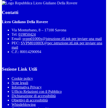
Liceo Giuliano Della Rovere
Contatti
Liceo Giuliano Della Rovere
Via Monturbano, 8 – 17100 Savona
Tel:
019850424
Email:
svpm01000x@istruzione.it
Link per inviare una mail
PEC:
SVPM01000X@pec.istruzione.it
Link per inviare una
mail
C.F.: 80014290094
Sezione Link Utili
Cookie policy
Note legali
Informativa Privacy
Ufficio Relazioni con il Pubblico
Dichiarazione di accessibilità
Obiettivi di accessibilità
Whistleblowing