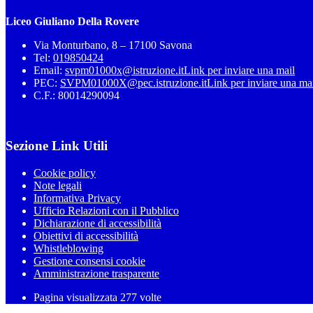
Liceo Giuliano Della Rovere
Via Monturbano, 8 – 17100 Savona
Tel:
019850424
Email:
svpm01000x@istruzione.it
Link per inviare una mail
PEC:
SVPM01000X@pec.istruzione.it
Link per inviare una ma
C.F.: 80014290094
Sezione Link Utili
Cookie policy
Note legali
Informativa Privacy
Ufficio Relazioni con il Pubblico
Dichiarazione di accessibilità
Obiettivi di accessibilità
Whistleblowing
Gestione consensi cookie
Amministrazione trasparente
Pagina visualizzata
277
volte