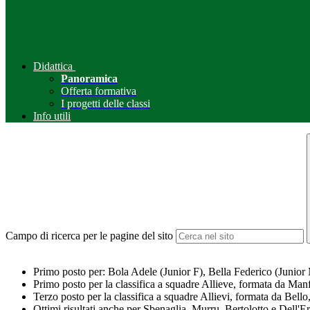
Didattica
Panoramica
Offerta formativa
I progetti delle classi
Info utili
Campo di ricerca per le pagine del sito
Primo posto per: Bola Adele (Junior F), Bella Federico (Junior
Primo posto per la classifica a squadre Allieve, formata da Ma
Terzo posto per la classifica a squadre Allievi, formata da Bello
Ottimi risultati anche per Sbenaglia, Murru, Bertolotto e Dell'E