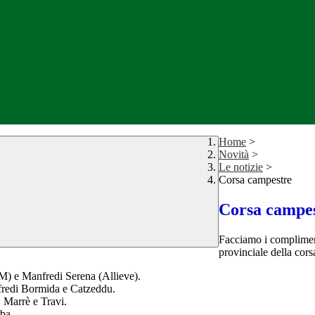
Home
>
Novità
>
Le notizie
>
Corsa campestre
Corsa campe
Facciamo i complimenti
provinciale della cor
 M) e Manfredi Serena (Allieve).
nfredi Bormida e Catzeddu.
, Marrè e Travi.
rba.