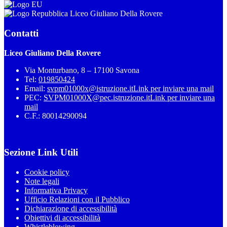
Liceo Giuliano Della Rovere
Contatti
Liceo Giuliano Della Rovere
Via Monturbano, 8 – 17100 Savona
Tel:
019850424
Email:
svpm01000x@istruzione.it
Link per inviare una mail
PEC:
SVPM01000X@pec.istruzione.it
Link per inviare una
mail
C.F.: 80014290094
Sezione Link Utili
Cookie policy
Note legali
Informativa Privacy
Ufficio Relazioni con il Pubblico
Dichiarazione di accessibilità
Obiettivi di accessibilità
Whistleblowing